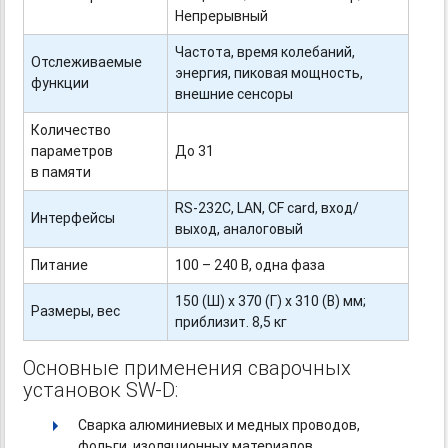
Непрерывный
Частота, время колебаний,
Отслеживаемые
энергия, пиковая мощность,
функции
внешние сенсоры
Количество
параметров
До 31
в памяти
RS-232C,
LAN, CF card, вход/
Интерфейсы
выход, аналоговый
Питание
100 – 240 В, одна фаза
150 (Ш) х 370 (Г) х 310 (В) мм;
Размеры, вес
приблизит. 8,5 кг
Основные применения сварочных
установок SW-D:
Сварка алюминиевых и медных проводов,
фольги, изоляционных материалов