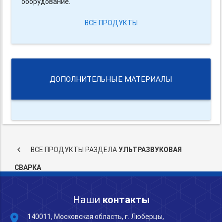
оборудование.
ВСЕ ПРОДУКТЫ
ДОПОЛНИТЕЛЬНЫЕ МАТЕРИАЛЫ
keyboard_arrow_left
ВСЕ ПРОДУКТЫ РАЗДЕЛА
УЛЬТРАЗВУКОВАЯ
СВАРКА
Наши
контакты
place
140011, Московская область, г. Люберцы,