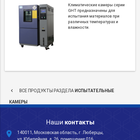
Климатические камеры серии
GHT предназначены для
испытания материалов при
различных температурах и
влажности.
keyboard_arrow_left
ВСЕ ПРОДУКТЫ РАЗДЕЛА
ИСПЫТАТЕЛЬНЫЕ
КАМЕРЫ
Наши
контакты
place
140011, Московская область, г. Люберцы,
ул. Юбилейная, д. 26, помещение 016