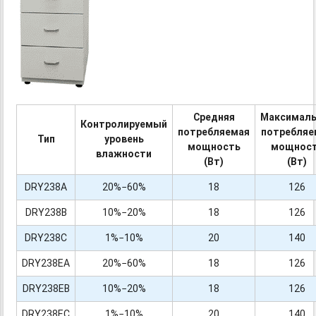
Средняя
Максималь
Контролируемый
потребляемая
потребляе
Тип
уровень
мощность
мощнос
влажности
(Вт)
(Вт)
DRY238A
20%−60%
18
126
DRY238B
10%−20%
18
126
DRY238C
1%−10%
20
140
DRY238EA
20%−60%
18
126
DRY238EB
10%−20%
18
126
DRY238EC
1%−10%
20
140