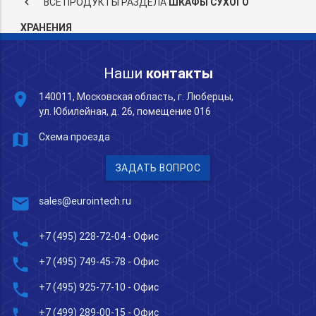
keyboard_arrow_left
ВСЕ ПРОДУКТЫ РАЗДЕЛА
ШКАФЫ СУХОГО
ХРАНЕНИЯ
Наши
контакты
place
140011, Московская область, г. Люберцы,
ул. Юбилейная, д. 26, помещение 016
map
Схема проезда
ЗАДАТЬ ВОПРОС
mail
sales@eurointech.ru
phone
+7 (495) 228-72-04
- Офис
phone
+7 (495) 749-45-78
- Офис
phone
+7 (495) 925-77-10
- Офис
phone
+7 (499) 289-00-15
- Офис