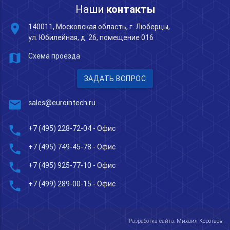
Наши
контакты
place
140011, Московская область, г. Люберцы,
ул. Юбилейная, д. 26, помещение 016
map
Схема проезда
ЗАДАТЬ ВОПРОС
mail
sales@eurointech.ru
phone
+7 (495) 228-72-04
- Офис
phone
+7 (495) 749-45-78
- Офис
phone
+7 (495) 925-77-10
- Офис
phone
+7 (499) 289-00-15
- Офис
Разработка сайта:
Михаил Коротаев