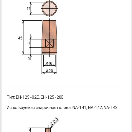
Тип: EH-125−02E,
EH-125
-20E
Используемая сварочная
голова: NA-141,
NA-142,
NA-143