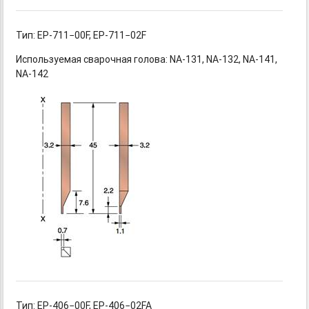
Тип: EP-711−00F,
EP-711−02F
Используемая сварочная
голова: NA-131,
NA-132,
NA-141,
NA-142
Тип: EP-406−00F,
EP-406−02FA