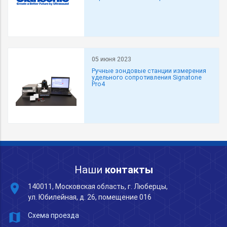
05 июня 2023
Ручные зондовые станции измерения
удельного сопротивления Signatone
Pro4
Наши
контакты
place
140011, Московская область, г. Люберцы,
ул. Юбилейная, д. 26, помещение 016
map
Схема проезда