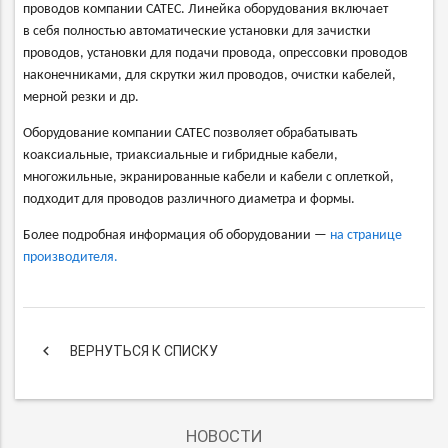
проводов компании C
ATEC
. Линейка оборудования включает
в себя полностью автоматические
установки для зачистки
проводов, установки для подачи провода, опрессовки проводов
наконечниками, для скрутки жил проводов, очистки кабелей
,
мерной
резки и др.
Оборудование компании
C
ATEC
позволяет обрабатывать
коаксиальные, триаксиальные и гибридные кабели,
многожильные,
экранированные кабели и кабели с оплеткой,
подходит для проводов различного диаметра и формы
.
Более подробная информация об оборудовании —
на странице
производителя.
keyboard_arrow_left
ВЕРНУТЬСЯ К СПИСКУ
НОВОСТИ