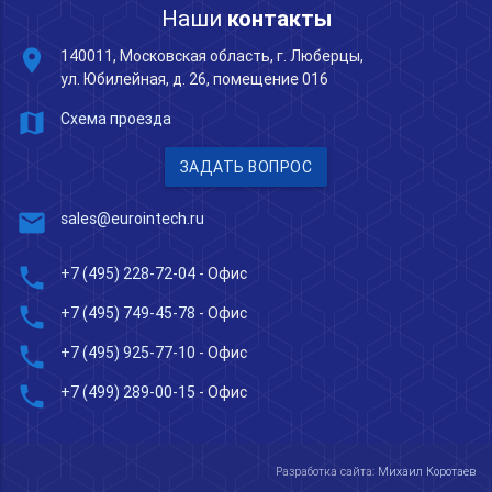
Наши
контакты
place
140011, Московская область, г. Люберцы,
ул. Юбилейная, д. 26, помещение 016
map
Схема проезда
ЗАДАТЬ ВОПРОС
mail
sales@eurointech.ru
phone
+7 (495) 228-72-04
- Офис
phone
+7 (495) 749-45-78
- Офис
phone
+7 (495) 925-77-10
- Офис
phone
+7 (499) 289-00-15
- Офис
Разработка сайта:
Михаил Коротаев