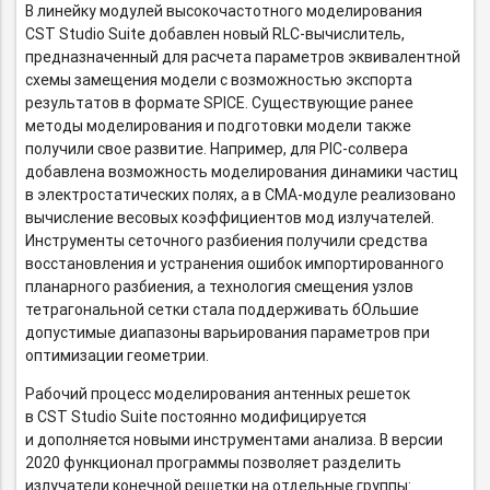
В линейку модулей высокочастотного моделирования
CST Studio Suite добавлен новый
RLC-вычислитель,
предназначенный для расчета параметров эквивалентной
схемы замещения модели с возможностью экспорта
результатов в формате SPICE. Существующие ранее
методы моделирования и подготовки модели также
получили свое развитие. Например, для
PIC-солвера
добавлена возможность моделирования динамики частиц
в электростатических полях,
а в CMA-модуле
реализовано
вычисление весовых коэффициентов мод излучателей.
Инструменты сеточного разбиения получили средства
восстановления и устранения ошибок импортированного
планарного разбиения, а технология смещения узлов
тетрагональной сетки стала поддерживать бОльшие
допустимые диапазоны варьирования параметров при
оптимизации геометрии.
Рабочий процесс моделирования антенных решеток
в CST Studio Suite постоянно модифицируется
и дополняется новыми инструментами анализа. В версии
2020 функционал программы позволяет разделить
излучатели конечной решетки на отдельные группы: