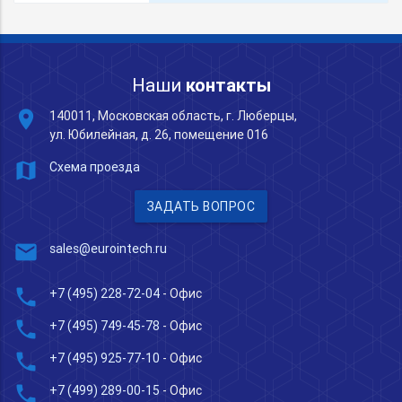
Наши
контакты
place
140011, Московская область, г. Люберцы,
ул. Юбилейная, д. 26, помещение 016
map
Схема проезда
ЗАДАТЬ ВОПРОС
mail
sales@eurointech.ru
phone
+7 (495) 228-72-04
- Офис
phone
+7 (495) 749-45-78
- Офис
phone
+7 (495) 925-77-10
- Офис
phone
+7 (499) 289-00-15
- Офис