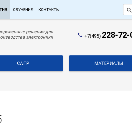
searc
ТИЯ
ОБУЧЕНИЕ
КОНТАКТЫ
овременные решения для
228-72-
phone
+7(495)
оизводства электроники
САПР
МАТЕРИАЛЫ
5