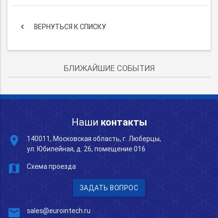
keyboard_arrow_left
ВЕРНУТЬСЯ К СПИСКУ
БЛИЖАЙШИЕ СОБЫТИЯ
Наши
контакты
place
140011, Московская область, г. Люберцы,
ул. Юбилейная, д. 26, помещение 016
map
Схема проезда
ЗАДАТЬ ВОПРОС
mail
sales@eurointech.ru