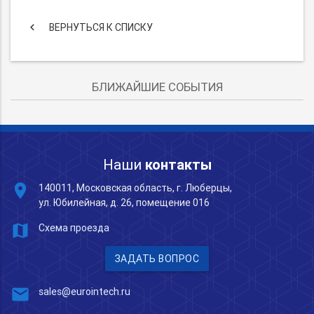
keyboard_arrow_left
ВЕРНУТЬСЯ К СПИСКУ
БЛИЖАЙШИЕ СОБЫТИЯ
Наши
контакты
place
140011, Московская область, г. Люберцы,
ул. Юбилейная, д. 26, помещение 016
map
Схема проезда
ЗАДАТЬ ВОПРОС
mail
sales@eurointech.ru