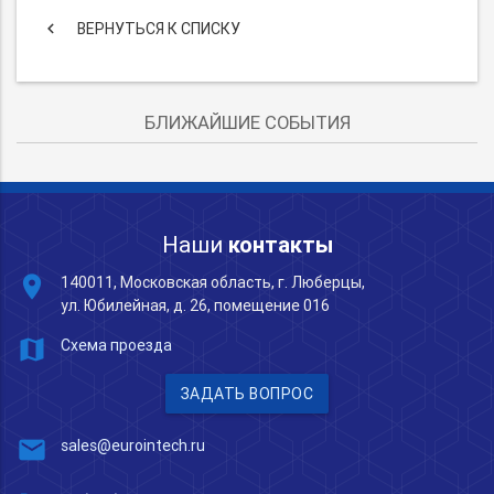
keyboard_arrow_left
ВЕРНУТЬСЯ К СПИСКУ
БЛИЖАЙШИЕ СОБЫТИЯ
Наши
контакты
place
140011, Московская область, г. Люберцы,
ул. Юбилейная, д. 26, помещение 016
map
Схема проезда
ЗАДАТЬ ВОПРОС
mail
sales@eurointech.ru