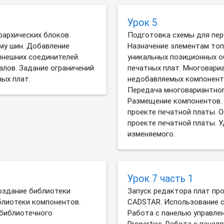
Урок 5
рархических блоков.
Подготовка схемы для пер
му шин. Добавление
Назначение элементам топ
нешних соединителей.
уникальных позиционных о
алов. Задание ограничений
печатных плат. Многовари
ых плат.
недобавляемых компонент
Передача многовариантног
Размещение компонентов. 
проекте печатной платы. 
проекте печатной платы. 
изменяемого.
Урок 7 часть 1
оздание библиотеки
Запуск редактора плат п
блиотеки компонентов.
CADSTAR. Использование с
 библиотечного
Работа с панелью управлен
Properties. Работа с пане