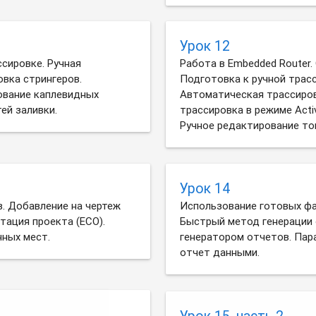
Урок 12
ссировке. Ручная
Работа в Embedded Router.
вка стрингеров.
Подготовка к ручной трасс
ование каплевидных
Автоматическая трассиров
ей заливки.
трассировка в режиме Acti
Ручное редактирование то
Урок 14
. Добавление на чертеж
Использование готовых фа
тация проекта (ECO).
Быстрый метод генерации 
ных мест.
генератором отчетов. Пар
отчет данными.
Урок 15, часть 2