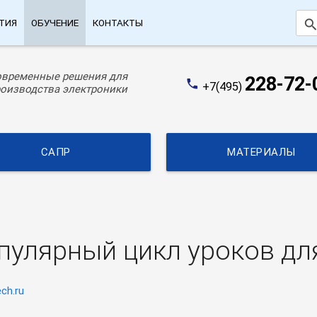
searc
ТИЯ
ОБУЧЕНИЕ
КОНТАКТЫ
овременные решения для
228-72-
phone
+7(495)
оизводства электроники
САПР
МАТЕРИАЛЫ
пулярный цикл уроков д
ch.ru