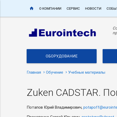
home
О КОМПАНИИ
СЕРВИС
НОВОСТИ
СОБЫ
С
пр
ОБОРУДОВАНИЕ
Главная
Обучение
Учебные материалы
Zuken CADSTAR. По
Потапов Юрий Владимирович,
potapoff@eurointe
Прокопенко Сергей Юрьевич,
prototype@ukr.net