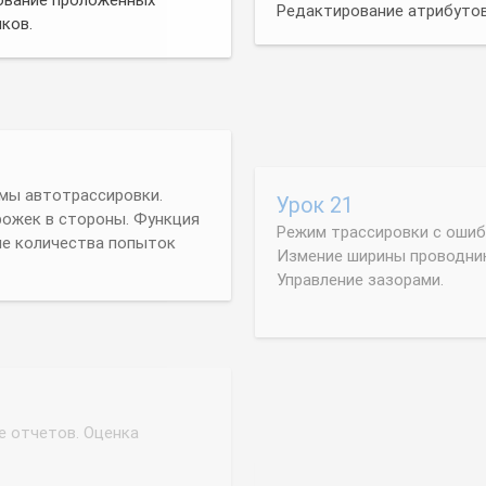
Урок 21
мы автотрассировки.
Режим трассировки с ошиб
рожек в стороны. Функция
Измение ширины проводнико
ние количества попыток
Управление зазорами.
Урок 23
е отчетов. Оценка
Интерактивная трассировк
Редактирование проводник
огибанием препятствий. К
Трассировка шин. Свободна
отображения проводников