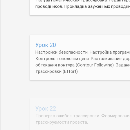
Урок 20
Настройки безопасности. Настройка програм
Контроль топологии цепи. Расталкивание до
обтекания контура (Contour Following). Зада
трассировки (Effort).
Урок 22
Проверка ошибок трассировки. Формировани
трассируемости проекта.