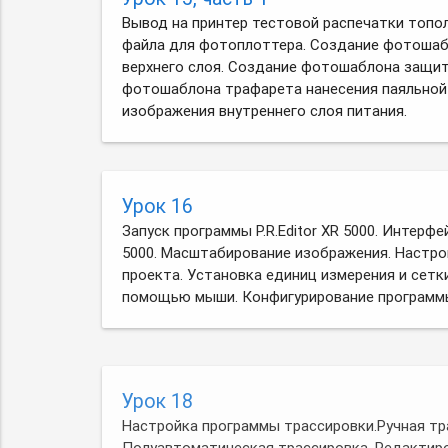
Вывод на принтер тестовой распечатки топо
файла для фотоплоттера. Создание фотоша
верхнего слоя. Создание фотошаблона защит
фотошаблона трафарета нанесения паяльной
изображения внутреннего слоя питания.
Урок 16
Запуск программы P.R.Editor XR 5000. Интерфей
5000. Масштабирование изображения. Настр
проекта. Установка единиц измерения и сетк
помощью мыши. Конфигурирование программ
Урок 18
Настройка программы трассировки.Ручная тр
Полуавтоматическая трассировка. Редактир
проводников. Прокладка зауженных проводни