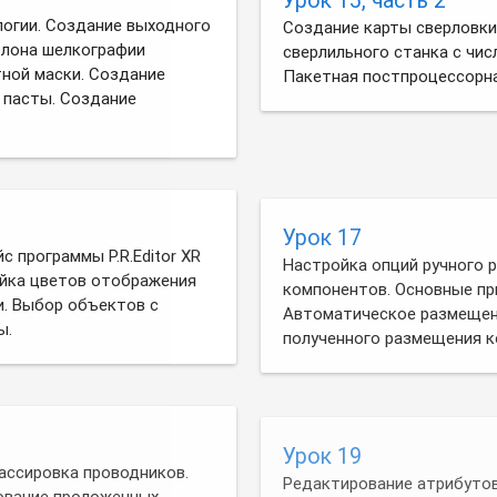
логии. Создание выходного
Создание карты сверловки
блона шелкографии
сверлильного станка с чис
ной маски. Создание
Пакетная постпроцессорна
 пасты. Создание
Урок 17
с программы P.R.Editor XR
Настройка опций ручного
ойка цветов отображения
компонентов. Основные пр
и. Выбор объектов с
Автоматическое размещен
ы.
полученного размещения к
Урок 19
ассировка проводников.
Редактирование атрибутов
ование проложенных
Редактирование атрибутов
ков.