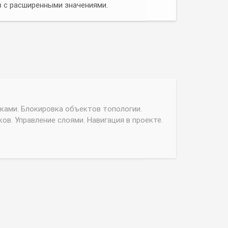
ками. Блокировка объектов топологии.
в. Управление слоями. Навигация в проекте.
а. Настройки трассировщика.
ов. Трассировка памяти. Трассировка с
опирование участков трассировки.
я трассировка "от руки". Режимы
.