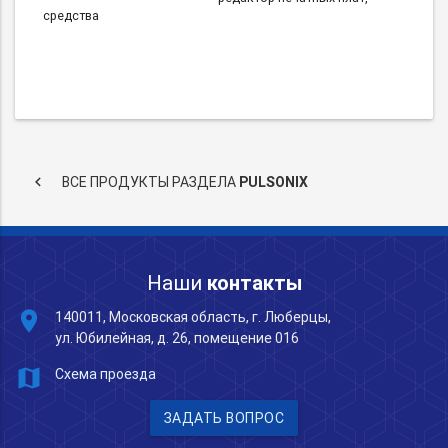
средства
keyboard_arrow_left
ВСЕ ПРОДУКТЫ РАЗДЕЛА
PULSONIX
Наши
контакты
place
140011, Московская область, г. Люберцы,
ул. Юбилейная, д. 26, помещение 016
map
Схема проезда
ЗАДАТЬ ВОПРОС