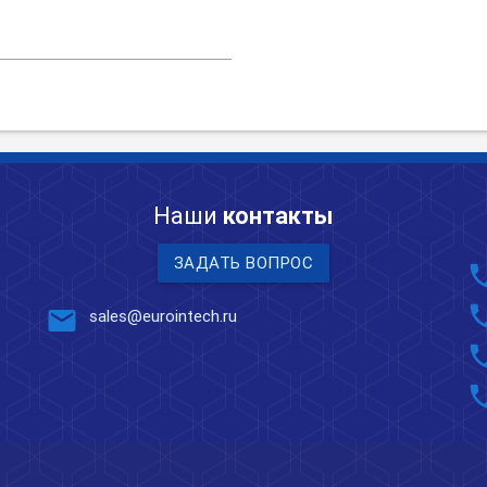
Наши
контакты
ЗАДАТЬ ВОПРОС
pho
pho
mail
sales@eurointech.ru
pho
pho