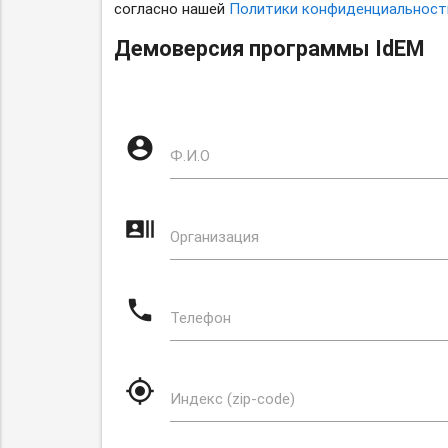
согласно нашей
Политики конфиденциальност
Демоверсия программы IdEM
Антиспам
account_circle
-
Ф.И.О
не
удалять!
recent_actors
Организация
phone
Телефон
my_location
Индекс (zip-code)