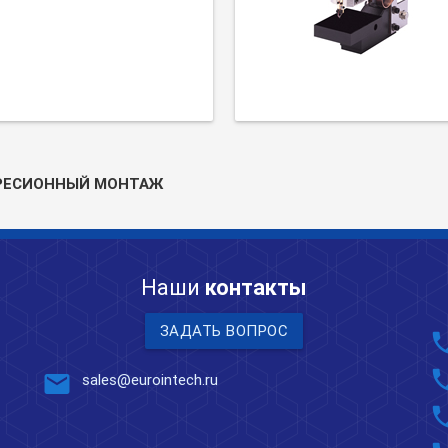
РЕСИОННЫЙ МОНТАЖ
Наши
контакты
ЗАДАТЬ ВОПРОС
pho
pho
mail
sales@eurointech.ru
pho