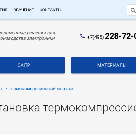
searc
ТИЯ
ОБУЧЕНИЕ
КОНТАКТЫ
овременные решения для
228-72-
phone
+7(495)
оизводства электроники
САПР
МАТЕРИАЛЫ
ат
Термокомпресионный монтаж
становка термокомпресси