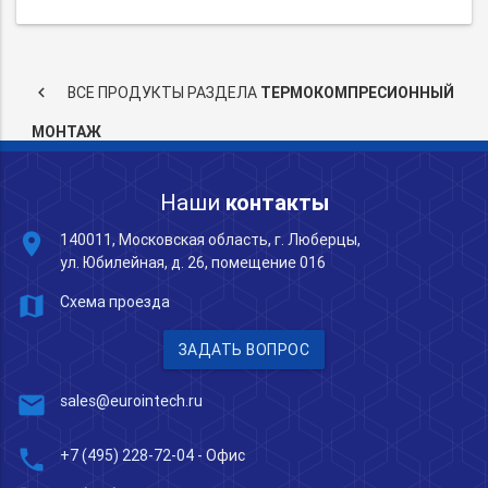
keyboard_arrow_left
ВСЕ ПРОДУКТЫ РАЗДЕЛА
ТЕРМОКОМПРЕСИОННЫЙ
МОНТАЖ
Наши
контакты
place
140011, Московская область, г. Люберцы,
ул. Юбилейная, д. 26, помещение 016
map
Схема проезда
ЗАДАТЬ ВОПРОС
mail
sales@eurointech.ru
phone
+7 (495) 228-72-04
- Офис