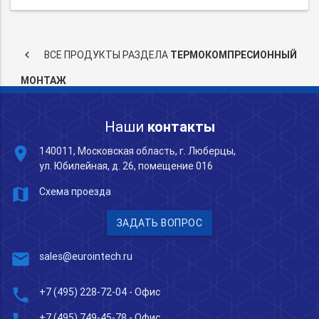
keyboard_arrow_left
ВСЕ ПРОДУКТЫ РАЗДЕЛА
ТЕРМОКОМПРЕСИОННЫЙ
МОНТАЖ
Наши
контакты
place
140011, Московская область, г. Люберцы,
ул. Юбилейная, д. 26, помещение 016
map
Схема проезда
ЗАДАТЬ ВОПРОС
mail
sales@eurointech.ru
phone
+7 (495) 228-72-04
- Офис
+7 (495) 749-45-78
- Офис