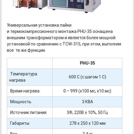
Универсальная установка пайки
и термокомпрессионного монтажа
PHU-35
оснащена
внешним трансформатором и является более мощной
установкой по сравнению
с TCW-315,
при этом, выполняя
все те же функции.
PHU-35
Температура
600 С (с шагом 1 С)
нагрева
Время нагрева
0 – 999 (х100 мс, х10 мс)
Мощность
3 КВА
Источник питания
3Ф, 220В ± 10%, 50 Гц
Габариты
278 х 250 х 120 мм
Вес
7,4 кг