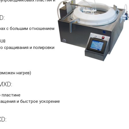
D:
рах с большим отношением
SU8
го сращивания и полировки
зможен нагрев)
MXD:
 пластине
ащения и быстрое ускорение
D: