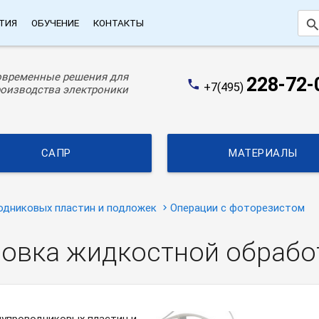
searc
ТИЯ
ОБУЧЕНИЕ
КОНТАКТЫ
овременные решения для
228-72-
phone
+7(495)
оизводства электроники
САПР
МАТЕРИАЛЫ
одниковых пластин и подложек
Операции с фоторезистом
новка жидкостной обрабо
лупроводниковых пластин и