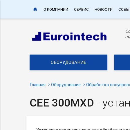
home
О КОМПАНИИ
СЕРВИС
НОВОСТИ
СОБЫ
С
пр
ОБОРУДОВАНИЕ
Главная
Оборудование
Обработка полупров
CEE 300MXD
- уста
Установка предназначена для обработки по