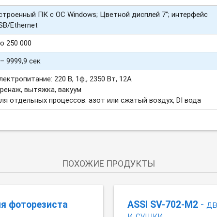
строенный ПК с ОС Windows; Цветной дисплей 7”; интерфейс
SB/Ethernet
о 250 000
 – 9999,9 сек
лектропитание: 220 В, 1ф., 2350 Вт, 12А
ренаж, вытяжка, вакуум
ля отдельных процессов: азот или сжатый воздух, DI вода
ПОХОЖИЕ ПРОДУКТЫ
ия фоторезиста
ASSI SV-702-M2
- д
и сушки