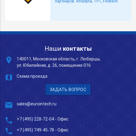
партнеров: Amadyna, TPT, Finetech.
Наши
контакты
place
140011, Московская область, г. Люберцы,
ул. Юбилейная, д. 26, помещение 016
map
Схема проезда
ЗАДАТЬ ВОПРОС
mail
sales@eurointech.ru
phone
+7 (495) 228-72-04
- Офис
phone
+7 (495) 749-45-78
- Офис