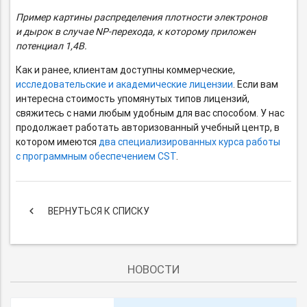
Пример картины распределения плотности электронов
и дырок в случае
NP-перехода,
к которому приложен
потенциал 1,4В.
Как и ранее, клиентам доступны коммерческие,
исследовательские и академические лицензии
. Если вам
интересна стоимость упомянутых типов лицензий,
свяжитесь с нами любым удобным для вас способом. У нас
продолжает работать авторизованный учебный центр, в
котором имеются
два специализированных курса работы
с программным обеспечением CST
.
keyboard_arrow_left
ВЕРНУТЬСЯ К СПИСКУ
НОВОСТИ