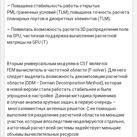
— Повышена стабильность работы открытых
PML граничных условий (TLM), повышена точность расчета
планарных портов и дискретных элементов (TLM);
— Появилась возможность расчета 3D распределения поля
на GPU, частичная поддержка вычисления расчетной
матрицы на GPU (T).
Вторым универсальным модулем в CST является
FEM вычислитель в частотной области
(F-solver).
Для него
следует выделить возможность декомпозиции расчетной
области (DDM – Domain Decomposition Method), которая
в новой версии стала работать стабильнее и была
упрощена в настройке. Данная методика применима
в случае анализа крупных задач, в первую очередь –
многоэлементных антенных решеток. С ее помощью
выполняется разделение расчетной области на меньшие
участки, которые впоследствии моделируются отдельно,
а итоговый расчет всей системы задействует меньшие
объемы вычислительных ресурсов: