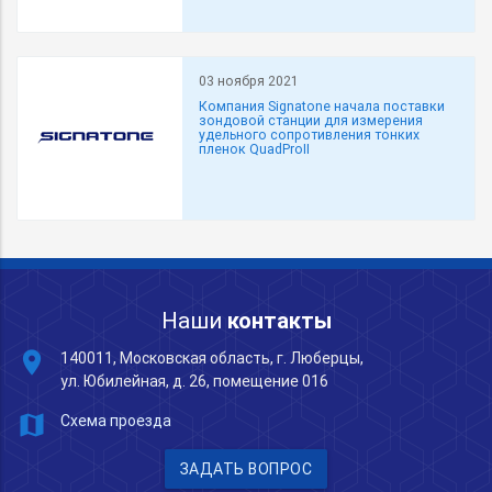
03 ноября 2021
Компания Signatone начала поставки
зондовой станции для измерения
удельного сопротивления тонких
пленок QuadProII
Наши
контакты
place
140011, Московская область, г. Люберцы,
ул. Юбилейная, д. 26, помещение 016
map
Схема проезда
ЗАДАТЬ ВОПРОС