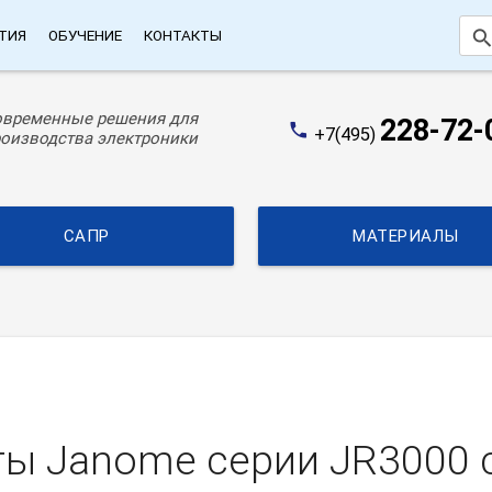
searc
ТИЯ
ОБУЧЕНИЕ
КОНТАКТЫ
овременные решения для
228-72-
phone
+7(495)
оизводства электроники
САПР
МАТЕРИАЛЫ
ы Janome серии JR3000 