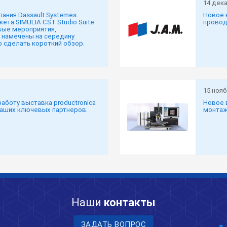
14 дек
пания Dassault Systemes
Новое 
ета SIMULIA CST Studio Suite
провод
вые мероприятия,
 намечены на середину
о сделать короткий обзор.
15 нояб
аботу выставка productronica
Новое 
наших ключевых партнеров:
монтаж
Наши
контакты
ЗАДАТЬ ВОПРОС