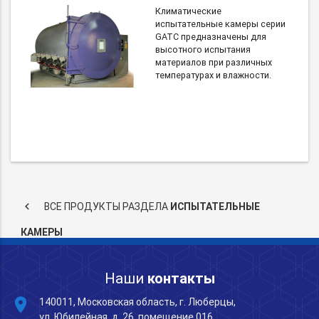
Климатические
испытательные камеры серии
GATC предназначены для
высотного испытания
материалов при различных
температурах и влажности.
keyboard_arrow_left
ВСЕ ПРОДУКТЫ РАЗДЕЛА
ИСПЫТАТЕЛЬНЫЕ
КАМЕРЫ
Наши
контакты
place
140011, Московская область, г. Люберцы,
ул. Юбилейная, д. 26, помещение 016