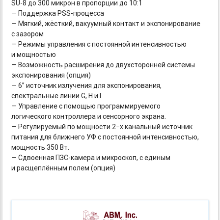
SU-8
до 300 микрон в пропорции до 10:1
— Поддержка
PSS-процесса
— Мягкий, жёсткий, вакуумный контакт и экспонирование
с зазором
— Режимы управления с постоянной интенсивностью
и мощностью
— Возможность расширения до двухсторонней системы
экспонирования (опция)
— 6” источник излучения для экспонирования,
спектральные линии G, H и I
— Управление с помощью программируемого
логического контроллера и сенсорного экрана.
— Регулируемый по мощности 2−х канальный источник
питания для ближнего УФ с постоянной интенсивностью,
мощность 350 Вт.
— Сдвоенная
ПЗС-камера
и микроскоп, с единым
и расщеплённым полем (опция)