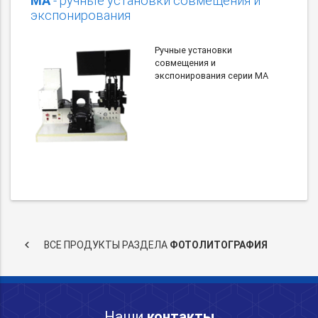
MA
- ручные установки совмещения и
экспонирования
Ручные установки
совмещения и
экспонирования серии MA
keyboard_arrow_left
ВСЕ ПРОДУКТЫ РАЗДЕЛА
ФОТОЛИТОГРАФИЯ
Наши
контакты