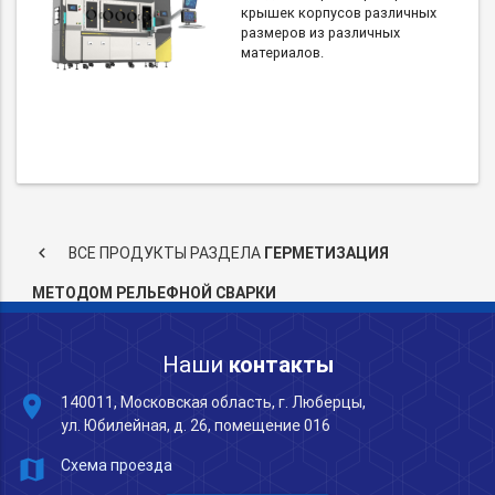
крышек корпусов различных
размеров из различных
материалов.
keyboard_arrow_left
ВСЕ ПРОДУКТЫ РАЗДЕЛА
ГЕРМЕТИЗАЦИЯ
МЕТОДОМ РЕЛЬЕФНОЙ СВАРКИ
Наши
контакты
place
140011, Московская область, г. Люберцы,
ул. Юбилейная, д. 26, помещение 016
map
Схема проезда