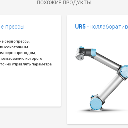
ПОХОЖИЕ ПРОДУКТЫ
ие прессы
UR5
- коллаборати
ие сервопрессы,
 высокоточным
им сервоприводом,
спользованию которого
 точно управлять параметра