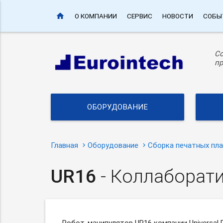
home
О КОМПАНИИ
СЕРВИС
НОВОСТИ
СОБЫ
С
пр
ОБОРУДОВАНИЕ
Главная
Оборудование
Сборка печатных пл
UR16
- Коллаборат
Робот-манипулятор
UR16 компании Universal