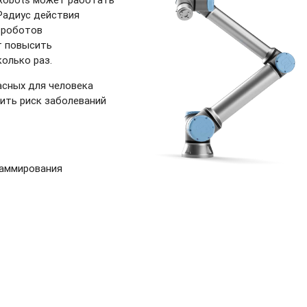
 Радиус действия
 роботов
т повысить
олько раз.
асных для человека
зить риск заболеваний
раммирования