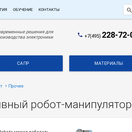
searc
ТИЯ
ОБУЧЕНИЕ
КОНТАКТЫ
овременные решения для
228-72-
phone
+7(495)
оизводства электроники
САПР
МАТЕРИАЛЫ
ат
Прочее
ивный робот-манипулятор
 Robots может работать