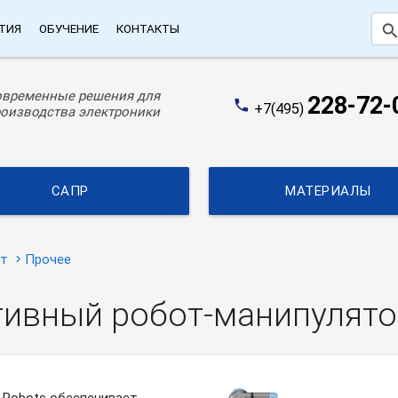
searc
ТИЯ
ОБУЧЕНИЕ
КОНТАКТЫ
овременные решения для
228-72-
phone
+7(495)
оизводства электроники
САПР
МАТЕРИАЛЫ
ат
Прочее
тивный робот-манипулято
l Robots обеспечивает