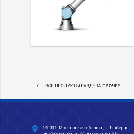
т
keyboard_arrow_left
ВСЕ ПРОДУКТЫ РАЗДЕЛА
ПРОЧЕЕ
place
140011, Московская область, г. Люберцы,