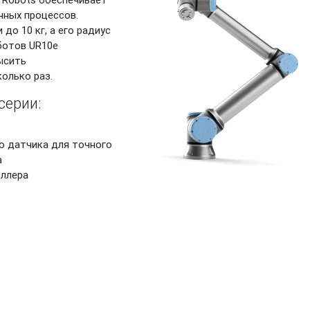
нных процессов.
до 10 кг, а его радиус
ботов UR10e
ысить
олько раз.
серии:
о датчика для точного
а
оллера