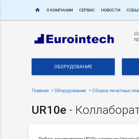
home
О КОМПАНИИ
СЕРВИС
НОВОСТИ
СОБЫ
С
пр
ОБОРУДОВАНИЕ
Главная
Оборудование
Сборка печатных пл
UR10e
- Коллабора
Робот-манипулятор
UR10e компании Universa