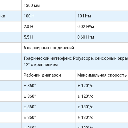
1300 мм
ика
100 Н
10 Н*м
2,0 H
0,02 Н*м
5,5 Н
0,60 Н*м
6 шарнирных соединений
Графический интерфейс Polyscope, сенсорный экра
12" с креплением
Рабочий диапазон
Максимальная скорость
± 360°
± 120°/с
± 360°
± 120°/с
± 360°
± 180°/с
± 360°
± 180°/с
± 360°
± 180°/с