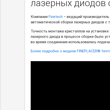
лазерных диодов 
Компания
Finetech
– ведущий производитель 
автоматической сборки лазерных диодов с
Точность монтажа кристаллов на установке 
лазерного диода в процессе сборки было ус
во время соединения использовалась подача 
Более подробно о модели FINEPLACER® femto