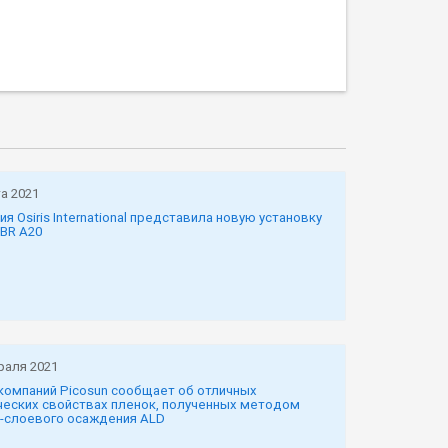
а 2021
я Osiris International представила новую установку
EBR A20
раля 2021
 компаний Picosun сообщает об отличных
ческих свойствах пленок, полученных методом
-слоевого осаждения ALD