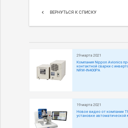
keyboard_arrow_left
ВЕРНУТЬСЯ К СПИСКУ
29 марта 2021
Компания Nippon Avionics 
контактной сварки с инвер
NRW-IN400PA
19 марта 2021
Новое видео от компании T
установке автоматической 