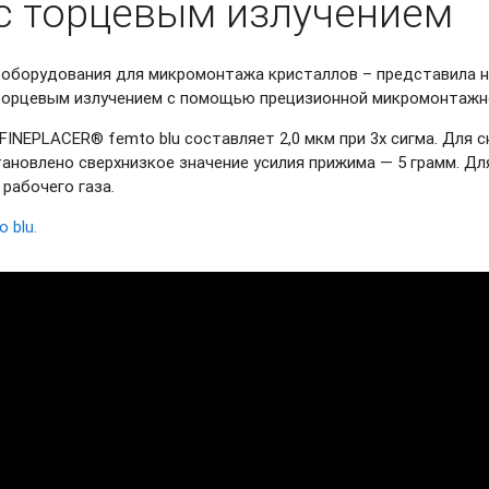
с торцевым излучением
оборудования для микромонтажа кристаллов – представила н
 торцевым излучением c помощью прецизионной микромонтаж
FINEPLACER® femto blu составляет 2,0 мкм при 3х сигма. Для
тановлено сверхнизкое значение усилия прижима — 5 грамм. Д
рабочего газа.
 blu.