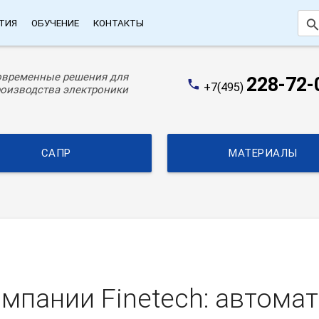
searc
ТИЯ
ОБУЧЕНИЕ
КОНТАКТЫ
овременные решения для
228-72-
phone
+7(495)
оизводства электроники
САПР
МАТЕРИАЛЫ
мпании Finetech: автома