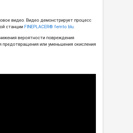
овое видео. Видео демонстрирует процесс
ной станции
FINEPLACER® femto blu
.
 снижения вероятности повреждения
ля предотвращения или уменьшения окисления