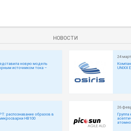
НОВОСТИ
24 март
представила новую модель
Компани
торным источником тока –
UNIXX 
26 фев
PT: распознавание образов в
Группа
микросварки HB100
асепти
атомно