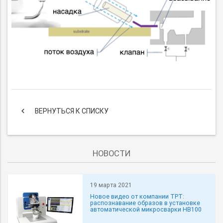
keyboard_arrow_left
ВЕРНУТЬСЯ К СПИСКУ
НОВОСТИ
19 марта 2021
Новое видео от компании TPT:
распознавание образов в установке
автоматической микросварки HB100