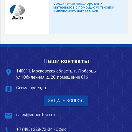
Соединение неоднородных
материалов с помощью установки
импульсного нагрева AVIO
Наши
контакты
place
140011, Московская область, г. Люберцы,
ул. Юбилейная, д. 26, помещение 016
map
Схема проезда
ЗАДАТЬ ВОПРОС
mail
sales@eurointech.ru
phone
+7 (495) 228-72-04
- Офис