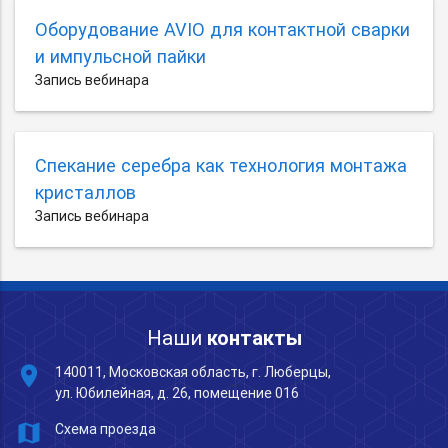
Оборудование AVIO для контактной сварки
и импульсной пайки
Запись вебинара
Спекание серебра как технология монтажа
кристаллов
Запись вебинара
Наши
контакты
place
140011, Московская область, г. Люберцы,
ул. Юбилейная, д. 26, помещение 016
map
Схема проезда