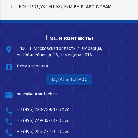
keyboard_arrow_left
ВСЕ ПРОДУКТЫ РАЗДЕЛА
PHIPLASTIC TEAM
Наши
контакты
place
140011, Московская область, г. Люберцы,
ул. Юбилейная, д. 26, помещение 016
map
Схема проезда
ЗАДАТЬ ВОПРОС
mail
sales@eurointech.ru
phone
+7 (495) 228-72-04
- Офис
phone
+7 (495) 749-45-78
- Офис
phone
+7 (495) 925-77-10
- Офис