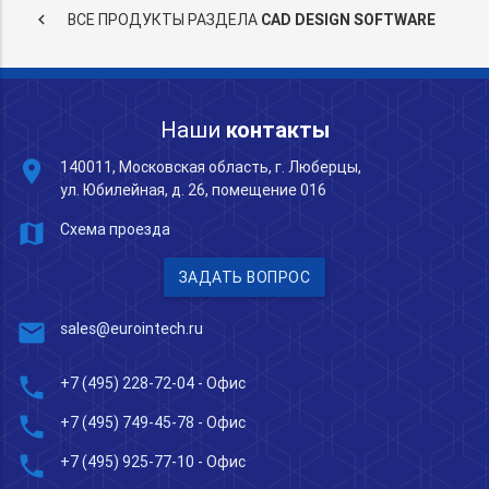
keyboard_arrow_left
ВСЕ ПРОДУКТЫ РАЗДЕЛА
CAD DESIGN SOFTWARE
Наши
контакты
place
140011, Московская область, г. Люберцы,
ул. Юбилейная, д. 26, помещение 016
map
Схема проезда
ЗАДАТЬ ВОПРОС
mail
sales@eurointech.ru
phone
+7 (495) 228-72-04
- Офис
phone
+7 (495) 749-45-78
- Офис
phone
+7 (495) 925-77-10
- Офис