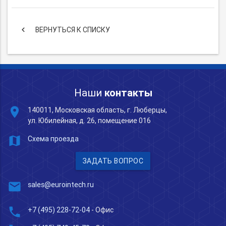
keyboard_arrow_left
ВЕРНУТЬСЯ К СПИСКУ
Наши
контакты
place
140011, Московская область, г. Люберцы,
ул. Юбилейная, д. 26, помещение 016
map
Схема проезда
ЗАДАТЬ ВОПРОС
mail
sales@eurointech.ru
phone
+7 (495) 228-72-04
- Офис