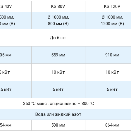
S 40V
KS 80V
KS 120V
500 мм,
Ø 1000 мм,
Ø 1000 мм,
0 мм (В)
800 мм (В)
1200 мм (В)
До 6 шт.
05 мм
559 мм
910 мм
5 кВт
10 кВт
10 кВт
,5 кВт
5 кВт
5 кВт
350 °С макс.; опционально – 800 °С
Вода или жидкий азот
54 мм
508 мм
864 мм