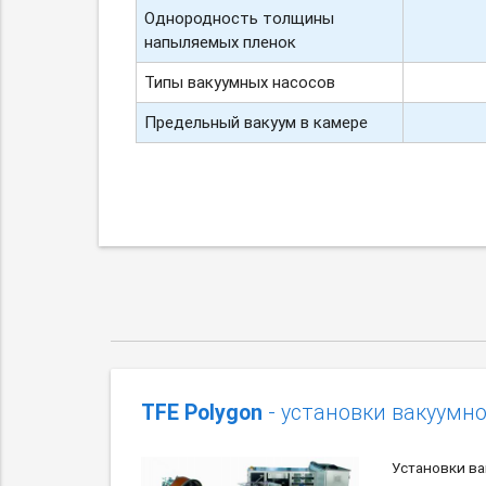
Однородность толщины
напыляемых пленок
Типы вакуумных насосов
Предельный вакуум в камере
TFE Polygon
- установки вакуумн
Установки ва