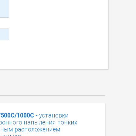
/500C/1000С
- установки
ронного напыления тонких
льным расположением