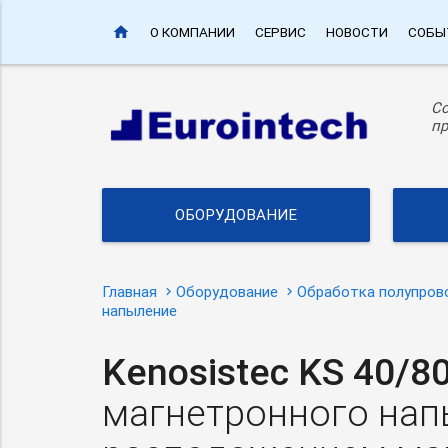
home
О КОМПАНИИ
СЕРВИС
НОВОСТИ
СОБЫ
С
пр
ОБОРУДОВАНИЕ
Главная
Оборудование
Обработка полупров
напыление
Kenosistec KS 40/8
магнетронного нап