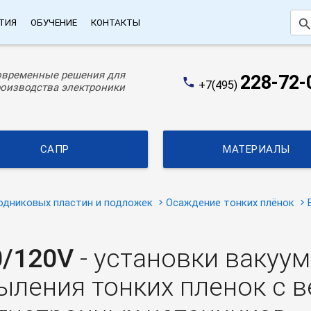
searc
ТИЯ
ОБУЧЕНИЕ
КОНТАКТЫ
овременные решения для
228-72-
phone
+7(495)
оизводства электроники
САПР
МАТЕРИАЛЫ
одниковых пластин и подложек
Осаждение тонких плёнок
0/120V
- установки вакуу
ыления тонких пленок c 