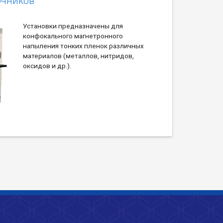
очников
Установки предназначены для
конфокального магнетронного
напыления тонких пленок различных
материалов (металлов, нитридов,
оксидов и др.).