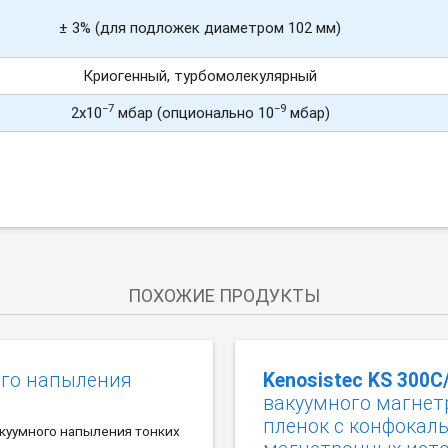
± 3% (для подложек диаметром 102 мм)
Криогенный, турбомолекулярный
−7
−9
2х10
мбар (опционально 10
мбар)
ПОХОЖИЕ ПРОДУКТЫ
ого напыления
Kenosistec KS 300С
вакуумного магнет
пленок c конфока
куумного напыления тонких