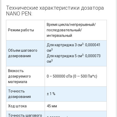
Технические характеристики дозатора
NANO PEN:
Время цикла/непрерывный/
Режим работы
последовательный/
интервальный
3
Для картриджа 3 см
: 0,000041
3
Объем шагового
см
3
дозирования
Для картриджа 5 см
: 0,000073
3
см
Вязкость
дозируемого
0 – 500000 сПз (0 — 500 Па*с)
материала
Точность
± 1 %
дозирования
Ход штока
45 мм
Точность шагового