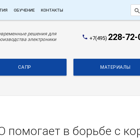
searc
ТИЯ
ОБУЧЕНИЕ
КОНТАКТЫ
овременные решения для
228-72-
phone
+7(495)
оизводства электроники
САПР
МАТЕРИАЛЫ
O помогает в борьбе с к