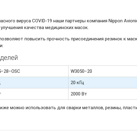
пасного вируса
COVID-19
наши партнеры компания Nippon Avioni
улучшения качества медицинских масок.
позволяют повысить прочность присоединения резинок к маск
и.
оделей
5−28−OSC
W3050−20
ц
20 кГц
т
2000 Вт
кже можно использовать для сварки металлов, резины, пластик