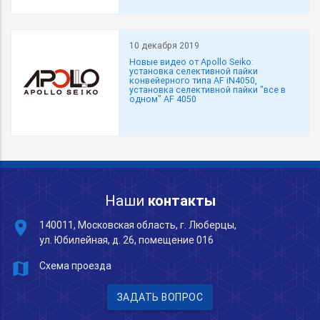
10 декабря 2019
Новые видео от Apollo Seiko:
установка селективной пайки
конвейерного типа AF iN4050,
установка селективной пайки "все в
одном" AF 4050
Наши
контакты
place
140011, Московская область, г. Люберцы,
ул. Юбилейная, д. 26, помещение 016
map
Схема проезда
ЗАДАТЬ ВОПРОС