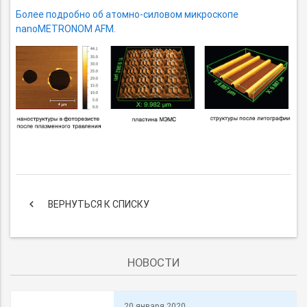
Более подробно
об атомно-силовом
микроскопе
nanoMETRONOM AFM.
keyboard_arrow_left
ВЕРНУТЬСЯ К СПИСКУ
НОВОСТИ
20 января 2020