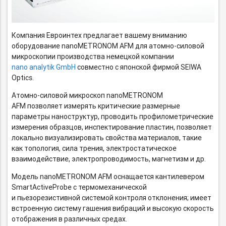
Компания Евроинтех предлагает вашему вниманию
оборудование nanoMETRONOM AFM для
атомно-силовой
микроскопии производства немецкой компании
nano analytik GmbH
совместно с японской фирмой SEIWA
Optics.
Атомно-силовой
микроскоп nanoMETRONOM
AFM позволяет измерять критические размерные
параметры наноструктур, проводить профилометрические
измерения образцов, инспектирование пластин, позволяет
локально визуализировать свойства материалов, такие
как топология, сила трения, электростатическое
взаимодействие, электропроводимость, магнетизм и др.
Модель nanoMETRONOM AFM оснащается кантилевером
SmartActiveProbe с термомеханической
и пьезорезистивной системой контроля отклонения; имеет
встроенную систему гашения вибраций и высокую скорость
отображения в различных средах.