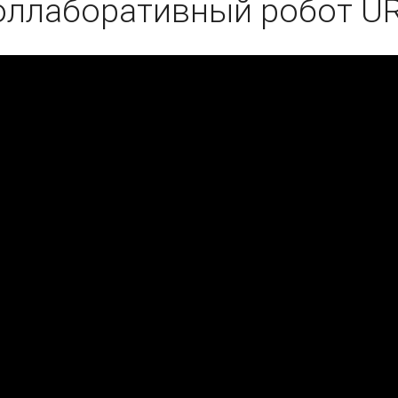
ллаборативный робот U