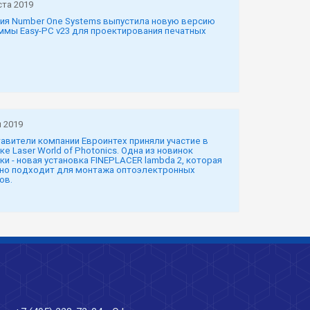
ста 2019
ия Number One Systems выпустила новую версию
ммы Easy-PC v23 для проектирования печатных
 2019
авители компании Евроинтех приняли участие в
е Laser World of Photonics. Одна из новинок
ки - новая установка FINEPLACER lambda 2, которая
но подходит для монтажа оптоэлектронных
ов.