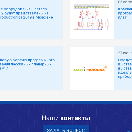
05 авгу
е оборудования Finetech
Компан
o 2 будут представлены на
програ
oductronica 2019 в Мюнхене
плат.
27 июня
 новую версию программного
Предст
вания пассивных планарных
выставк
s v17
выстав
идеаль
прибор
Наши
контакты
ЗАДАТЬ ВОПРОС