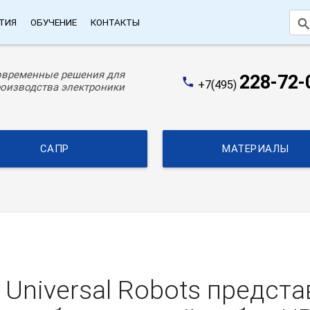
searc
ТИЯ
ОБУЧЕНИЕ
КОНТАКТЫ
овременные решения для
228-72-
phone
+7(495)
оизводства электроники
САПР
МАТЕРИАЛЫ
Universal Robots предст