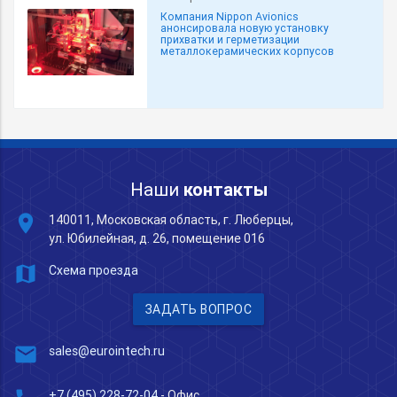
Компания Nippon Avionics
анонсировала новую установку
прихватки и герметизации
металлокерамических корпусов
Наши
контакты
place
140011, Московская область, г. Люберцы,
ул. Юбилейная, д. 26, помещение 016
map
Схема проезда
ЗАДАТЬ ВОПРОС
mail
sales@eurointech.ru
+7 (495) 228-72-04
- Офис