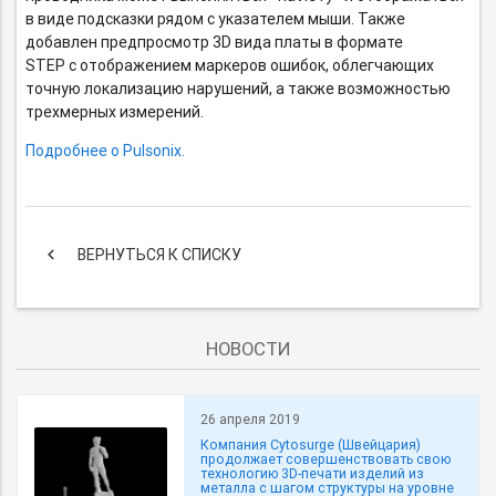
в виде подсказки рядом с указателем мыши. Также
добавлен предпросмотр 3D вида платы в формате
STEP с отображением маркеров ошибок, облегчающих
точную локализацию нарушений, а также возможностью
трехмерных измерений.
Подробнее о Pulsonix.
keyboard_arrow_left
ВЕРНУТЬСЯ К СПИСКУ
НОВОСТИ
26 апреля 2019
Компания Cytosurge (Швейцария)
продолжает совершенствовать свою
технологию 3D-печати изделий из
металла с шагом структуры на уровне