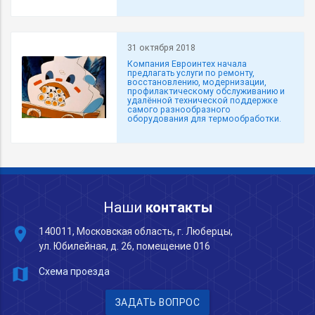
31 октября 2018
Компания Евроинтех начала
предлагать услуги по ремонту,
восстановлению, модернизации,
профилактическому обслуживанию и
удалённой технической поддержке
самого разнообразного
оборудования для термообработки.
Наши
контакты
place
140011, Московская область, г. Люберцы,
ул. Юбилейная, д. 26, помещение 016
map
Схема проезда
ЗАДАТЬ ВОПРОС