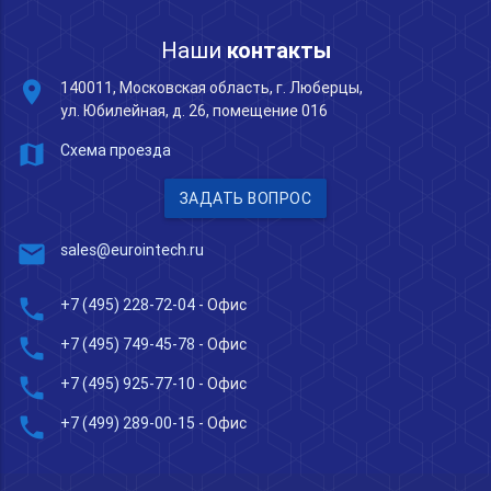
Наши
контакты
place
140011, Московская область, г. Люберцы,
ул. Юбилейная, д. 26, помещение 016
map
Схема проезда
ЗАДАТЬ ВОПРОС
mail
sales@eurointech.ru
phone
+7 (495) 228-72-04
- Офис
phone
+7 (495) 749-45-78
- Офис
phone
+7 (495) 925-77-10
- Офис
phone
+7 (499) 289-00-15
- Офис