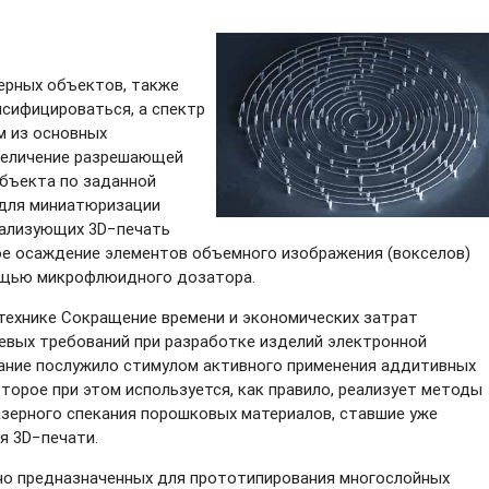
ерных объектов, также
сифицироваться, а спектр
м из основных
увеличение разрешающей
бъекта по заданной
 для миниатюризации
еализующих 3D−печать
ое осаждение элементов объемного изображения (вокселов)
ощью микрофлюидного дозатора.
технике
Сокращение времени и экономических затрат
евых требований при разработке изделий электронной
вание послужило стимулом активного применения аддитивных
оторое при этом используется, как правило, реализует методы
зерного спекания порошковых материалов, ставшие уже
я 3D−печати.
ьно предназначенных для прототипирования многослойных