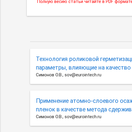
Полную весию статьи читайте в PDF формате
Технология роликовой герметизац
параметры, влияющие на качество
Симонов О.В., sov@eurointech.ru
Применение атомно-слоевого оса
пленок в качестве метода сдержив
Симонов О.В., sov@eurointech.ru