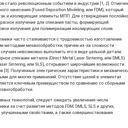
ов стало революционным событием в индустрии [1, 2]. Отмече
го нанесения (Fused Deposition Modeling, или FDM), который
так и изолирующие элементы МПП. Для отверждения послойн
красное излучение для спекания пасты, формирующей
овое излучения для полимеризации изолирующих слоев.
ехники
часто сталкиваются с трудоемкостью изготовления
ми методами механообработки, причем
из-за
сложности
 случаях невозможно выполнить его в виде цельной детали.
ное спекание металла (Direct Metal Laser Sintering, или DMLS)
Laser Sintering, или SLS), открывают широчайшие возможности
 [3]. Полученные электрические характеристики и механическ
ми для многих применений. Отсутствие щелей в элементах
вляется ключевым преимуществом по сравнению со сборными
еханообработки.
ных технологий, следует ожидать увеличения числа
ики за счет развития методов FDM, DMLS, SLS и других,
с улучшенными свойствами, а также совершенствования