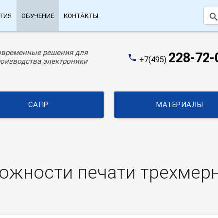
searc
ТИЯ
ОБУЧЕНИЕ
КОНТАКТЫ
овременные решения для
228-72-
phone
+7(495)
оизводства электроники
САПР
МАТЕРИАЛЫ
жности печати трехмерн