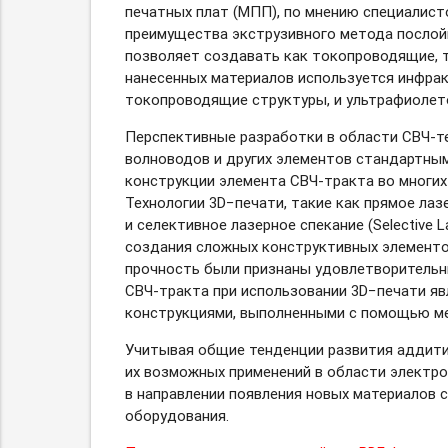
печатных плат (МПП), по мнению специалист
преимущества экструзивного метода послойно
позволяет создавать как токопроводящие, 
нанесенных материалов используется инфра
токопроводящие структуры, и ультрафиолет
Перспективные разработки в области
СВЧ-т
волноводов и других элементов стандартны
конструкции элемента
СВЧ-тракта
во многих
Технологии 3D−печати, такие как прямое лазер
и селективное лазерное спекание (Selective 
создания сложных конструктивных элементов
прочность были признаны удовлетворительны
СВЧ-тракта
при использовании 3D−печати я
конструкциями, выполненными с помощью м
Учитывая общие тенденции развития аддитив
их возможных применений в области электрон
в направлении появления новых материалов 
оборудования.