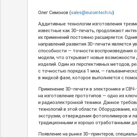
Олег Симонов (
sales@eurointech.ru
)
Аддитивные технологии изготовления трехм
известные как 3D−печать, продолжают интен
их применений постоянно расширяется. Одни
направлений развития 3D−печати является 
способности — точности воспроизведения о
модели, что открывает новые возможности
изделий. Один из перспективных методов, р
с точностью порядка 1 мкм, — гальваническ
в жидкой фазе, которое выполняется с пом
Применение 3D−печати в электронике
и СВЧ-
на изготовление прототипов — одно из ключ
и радиоэлектронной техники. Данное требо
технологий в этой области. Оборудование, к
экструзии, отверждения фотополимеров и ла
традиционными и хорошо отработанными дл
Появление на рынке 3D−принтеров, специал