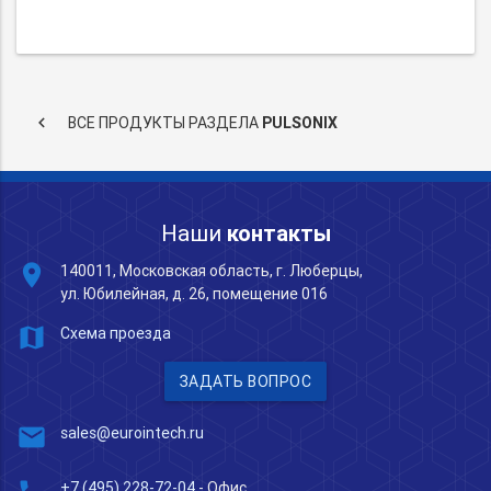
keyboard_arrow_left
ВСЕ ПРОДУКТЫ РАЗДЕЛА
PULSONIX
Наши
контакты
place
140011, Московская область, г. Люберцы,
ул. Юбилейная, д. 26, помещение 016
map
Схема проезда
ЗАДАТЬ ВОПРОС
mail
sales@eurointech.ru
+7 (495) 228-72-04
- Офис