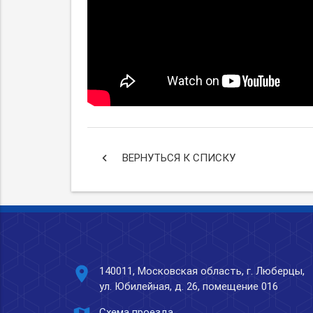
keyboard_arrow_left
ВЕРНУТЬСЯ К СПИСКУ
place
140011, Московская область, г. Люберцы,
ул. Юбилейная, д. 26, помещение 016
Схема проезда