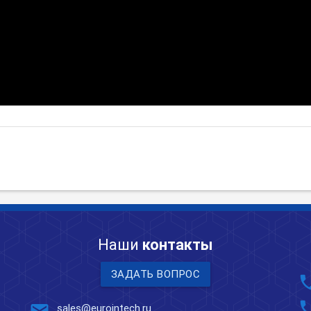
Наши
контакты
ЗАДАТЬ ВОПРОС
pho
pho
sales@eurointech.ru