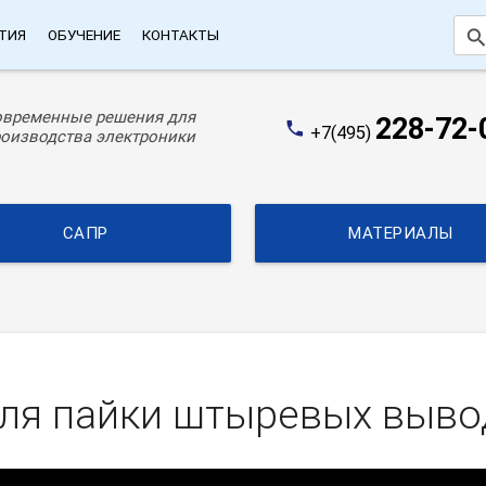
searc
ТИЯ
ОБУЧЕНИЕ
КОНТАКТЫ
овременные решения для
228-72-
phone
+7(495)
оизводства электроники
САПР
МАТЕРИАЛЫ
для пайки штыревых выв