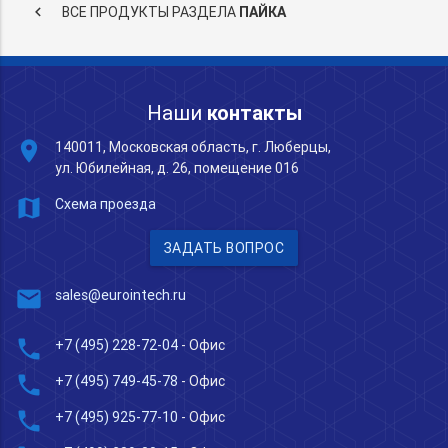
keyboard_arrow_left
ВСЕ ПРОДУКТЫ РАЗДЕЛА
ПАЙКА
Наши
контакты
place
140011, Московская область, г. Люберцы,
ул. Юбилейная, д. 26, помещение 016
map
Схема проезда
ЗАДАТЬ ВОПРОС
mail
sales@eurointech.ru
phone
+7 (495) 228-72-04
- Офис
phone
+7 (495) 749-45-78
- Офис
phone
+7 (495) 925-77-10
- Офис