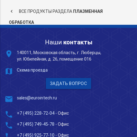
keyboard_arrow_left
ВСЕ ПРОДУКТЫ РАЗДЕЛА
ПЛАЗМЕННАЯ
ОБРАБОТКА
Наши
контакты
place
140011, Московская область, г. Люберцы,
ул. Юбилейная, д. 26, помещение 016
map
Схема проезда
ЗАДАТЬ ВОПРОС
mail
sales@eurointech.ru
phone
+7 (495) 228-72-04
- Офис
phone
+7 (495) 749-45-78
- Офис
phone
+7 (495) 925-77-10
- Офис