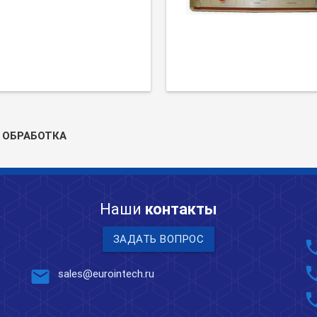
 ОБРАБОТКА
Наши
контакты
ЗАДАТЬ ВОПРОС
pho
pho
mail
sales@eurointech.ru
pho