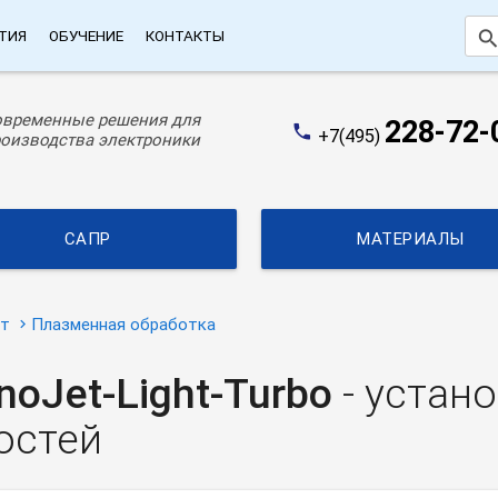
searc
ТИЯ
ОБУЧЕНИЕ
КОНТАКТЫ
овременные решения для
228-72-
phone
+7(495)
оизводства электроники
САПР
МАТЕРИАЛЫ
ат
Плазменная обработка
noJet-Light-Turbo
- устан
остей