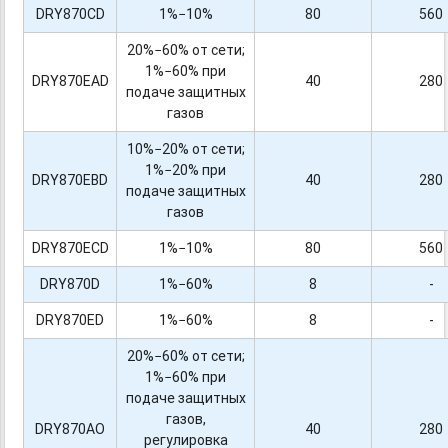
DRY870CD
1%−10%
80
560
20%−60% от сети;
1%−60% при
DRY870EAD
40
280
подаче защитных
газов
10%−20% от сети;
1%−20% при
DRY870EBD
40
280
подаче защитных
газов
DRY870ECD
1%−10%
80
560
DRY870D
1%−60%
8
-
DRY870ED
1%−60%
8
-
20%−60% от сети;
1%−60% при
подаче защитных
газов,
DRY870AO
40
280
регулировка