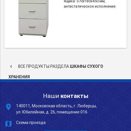
ящика: 370х180х450 мм,
антистатическое исполнение
keyboard_arrow_left
ВСЕ ПРОДУКТЫ РАЗДЕЛА
ШКАФЫ СУХОГО
ХРАНЕНИЯ
Наши
контакты
place
140011, Московская область, г. Люберцы,
ул. Юбилейная, д. 26, помещение 016
map
Схема проезда