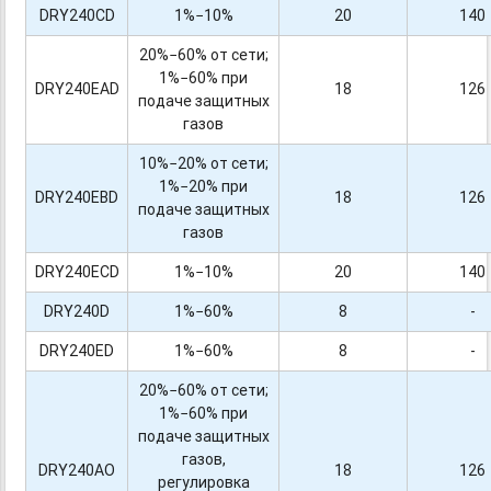
DRY240CD
1%−10%
20
140
20%−60% от сети;
1%−60% при
DRY240EAD
18
126
подаче защитных
газов
10%−20% от сети;
1%−20% при
DRY240EBD
18
126
подаче защитных
газов
DRY240ECD
1%−10%
20
140
DRY240D
1%−60%
8
-
DRY240ED
1%−60%
8
-
20%−60% от сети;
1%−60% при
подаче защитных
газов,
DRY240AO
18
126
регулировка