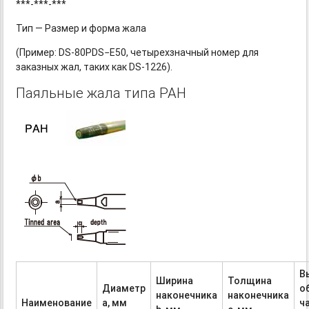
***-***-***
Тип — Размер и форма жала
(Пример:
DS-80PDS−E50,
четырехзначный номер для
заказных жал, таких как DS-1226).
Паяльные жала типа PAH
В
Ширина
Толщина
Диаметр
о
наконечника
наконечника
Наименование
а, мм
ч