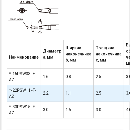
В
Ширина
Толщина
Диаметр
о
наконечника
наконечника
Наименование
а, мм
ч
b
, мм
с, мм
м
*-16PSW08−F-
1.6
0.8
2.5
3.
AZ
*-22PSW11−F-
2.2
1.1
2.5
3.
AZ
*-30PSW15−F-
3.0
1.5
3.0
4.
AZ