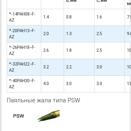
b
, мм
с, мм
м
*-14PAH08−F-
1.4
0.8
1.6
7.
AZ
*-20PAH13−F-
2.0
1.3
2.5
9.
AZ
*-26PAH18−F-
2.6
1.8
2.5
10
AZ
*-32PAH22−F-
3.2
2.2
3.0
10
AZ
*-40PAH30−F-
4.0
3.0
3.0
13
AZ
Паяльные жала типа PSW